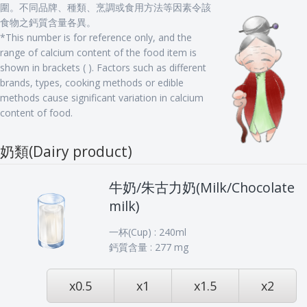
圍。不同品牌、種類、烹調或食用方法等因素令該
食物之鈣質含量各異。
*This number is for reference only, and the
range of calcium content of the food item is
shown in brackets ( ). Factors such as different
brands, types, cooking methods or edible
methods cause significant variation in calcium
content of food.
奶類(Dairy product)
牛奶/朱古力奶(Milk/Chocolate
milk)
一杯(Cup) : 240ml
鈣質含量 : 277 mg
x0.5
x1
x1.5
x2