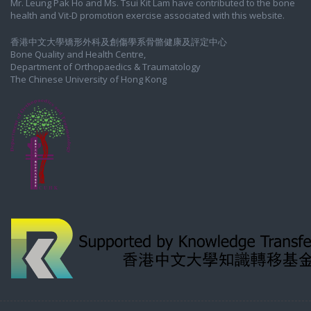
Mr. Leung Pak Ho and Ms. Tsui Kit Lam have contributed to the bone
health and Vit-D promotion exercise associated with this website.
香港中文大學矯形外科及創傷學系骨骼健康及評定中心
Bone Quality and Health Centre,
Department of Orthopaedics & Traumatology
The Chinese University of Hong Kong