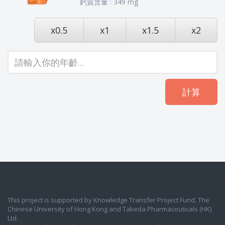
鈣質含量 : 349 mg
x0.5
x1
x1.5
x2
計算
This project is supported by Knowledge Transfer Project Fund, The
Chinese University of Hong Kong and Takeda Pharmaceuticals (HK)
Ltd.